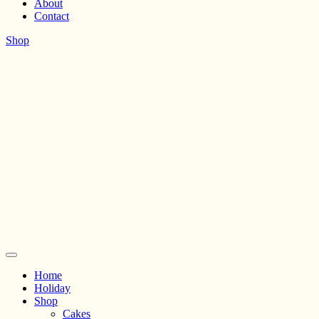
About
Contact
Shop
Home
Holiday
Shop
Cakes