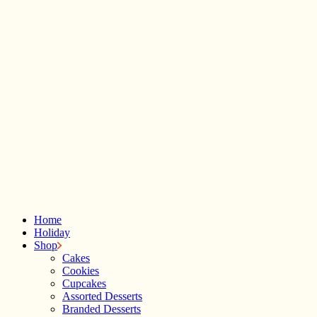
Home
Holiday
Shop
Cakes
Cookies
Cupcakes
Assorted Desserts
Branded Desserts