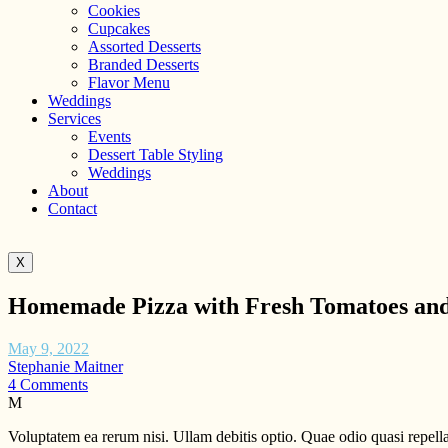
Cookies
Cupcakes
Assorted Desserts
Branded Desserts
Flavor Menu
Weddings
Services
Events
Dessert Table Styling
Weddings
About
Contact
X
Homemade Pizza with Fresh Tomatoes and
May 9, 2022
Stephanie Maitner
4 Comments
M
Voluptatem ea rerum nisi. Ullam debitis optio. Quae odio quasi repella