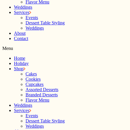
Flavor Menu
Weddings
Services
Events
Dessert Table Styling
Weddings
About
Contact
Menu
Home
Holiday
Shop
Cakes
Cookies
Cupcakes
Assorted Desserts
Branded Desserts
Flavor Menu
Weddings
Services
Events
Dessert Table Styling
Weddings